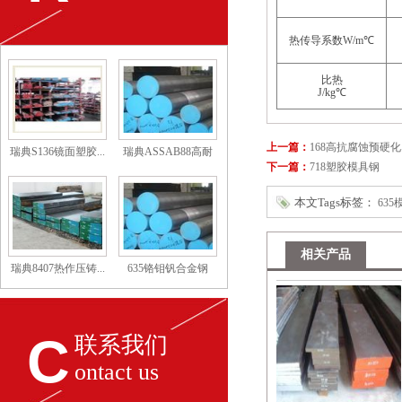
热传导系数W/m℃
比热
J/kg℃
上一篇：
168高抗腐蚀预硬
瑞典S136镜面塑胶...
瑞典ASSAB88高耐
下一篇：
718塑胶模具钢
磨...
本文Tags标签：
63
相关产品
瑞典8407热作压铸...
635铬钼钒合金钢
C
联系我们
ontact us