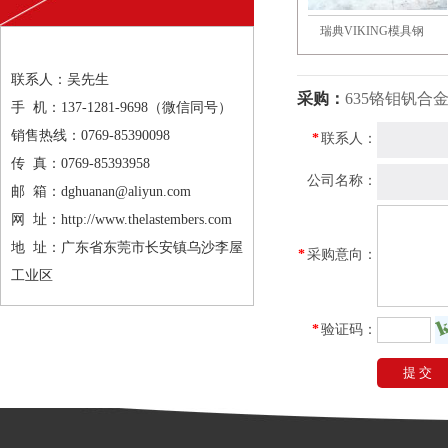
钢模具钢
STAVAX模具钢
瑞典VIKING模具钢
联系人：吴先生
采购：
635铬钼钒合
手 机：137-1281-9698（微信同号）
销售热线：0769-85390098
*
联系人：
传 真：0769-85393958
公司名称：
邮 箱：dghuanan@aliyun.com
网 址：http://www.thelastembers.com
地 址：广东省东莞市长安镇乌沙李屋
*
采购意向：
工业区
*
验证码：