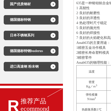
635是一种铬钼钒合金
国产优质钢材
1·高韧性
2·良好的耐磨性
3·良好的淬透性
德国德标特钢
4·热处理时尺寸稳定
5·良好的抛光性
6·良好的焊接性
日本不锈钢系列
7·良好的火焰硬化和
Assab
635的
主要用途：
1精密五金冷作模具
德国德标特钢buderus
2精密长寿命塑料模具
3精密零件
Assab
635的
物理性能：
进口高速钢 粉未钢
温度
密度
3
Kg／ｍ
弹性模量
R
2
N/mm
推荐产品
ecommond
热膨胀系数1/℃