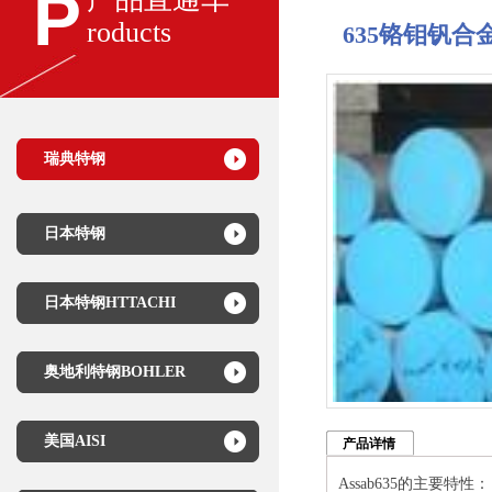
P
roducts
635铬钼钒合
瑞典特钢
日本特钢
日本特钢HTTACHI
奥地利特钢BOHLER
美国AISI
产品详情
Assab
635
的主要特性：